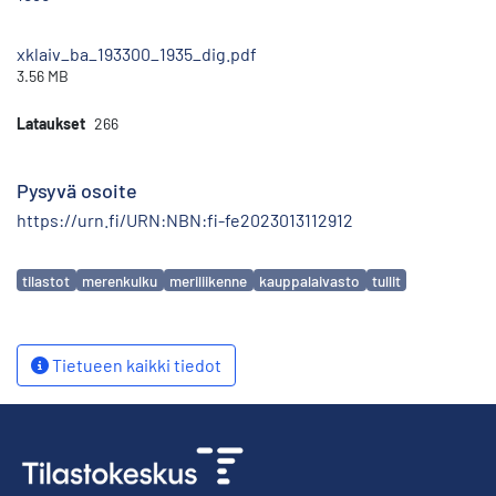
xklaiv_ba_193300_1935_dig.pdf
3.56 MB
Lataukset
266
Pysyvä osoite
https://urn.fi/URN:NBN:fi-fe2023013112912
Avainsanat
tilastot
merenkulku
meriliikenne
kauppalaivasto
tullit
Tietueen kaikki tiedot