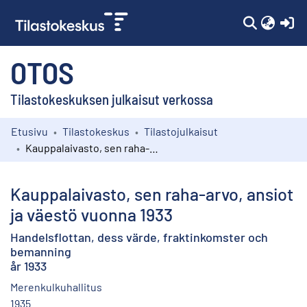
(c
OTOS
Tilastokeskuksen julkaisut verkossa
Etusivu
Tilastokeskus
Tilastojulkaisut
Kokoelmat
Kauppalaivasto, sen raha-arvo, ansiot ja väestö vuonna 1933
Selaa
Kauppalaivasto, sen raha-arvo, ansiot
ja väestö vuonna 1933
Handelsflottan, dess värde, fraktinkomster och
bemanning
år 1933
Merenkulkuhallitus
1935