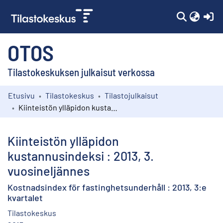
(c
OTOS
Tilastokeskuksen julkaisut verkossa
Etusivu
Tilastokeskus
Tilastojulkaisut
Kokoelmat
Kiinteistön ylläpidon kustannusindeksi : 2013, 3. vuosineljännes
Selaa
Kiinteistön ylläpidon
kustannusindeksi : 2013, 3.
vuosineljännes
Kostnadsindex för fastinghetsunderhåll : 2013, 3:e
kvartalet
Tilastokeskus