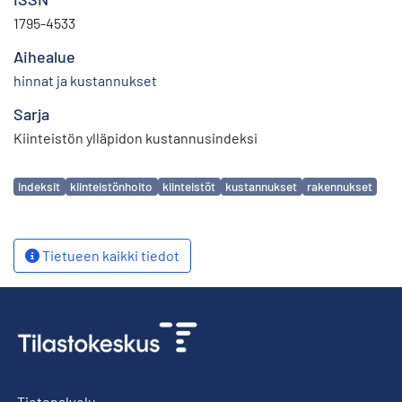
1795-4533
Aihealue
hinnat ja kustannukset
Sarja
Kiinteistön ylläpidon kustannusindeksi
Avainsanat
indeksit
kiinteistönhoito
kiinteistöt
kustannukset
rakennukset
Tietueen kaikki tiedot
Tietopalvelu