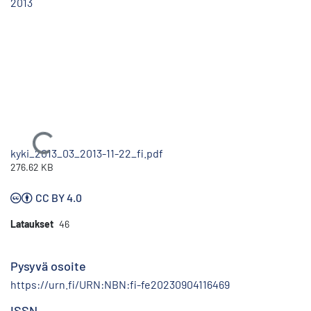
2013
Ladataan...
kyki_2013_03_2013-11-22_fi.pdf
276.62 KB
CC BY 4.0
Lataukset
46
Pysyvä osoite
https://urn.fi/URN:NBN:fi-fe20230904116469
ISSN