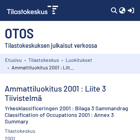
(c
OTOS
Tilastokeskuksen julkaisut verkossa
Etusivu
Tilastokeskus
Luokitukset
Kokoelmat
Ammattiluokitus 2001 : Liite 3 Tiivistelmä
Selaa
Ammattiluokitus 2001 : Liite 3
Tiivistelmä
Yrkesklassificeringen 2001 : Bilaga 3 Sammandrag
Classification of Occupations 2001 : Annex 3
Summary
Tilastokeskus
2001