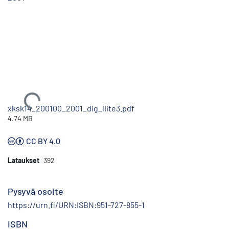
Ladataan...
xksk14_200100_2001_dig_liite3.pdf
4.74 MB
CC BY 4.0
Lataukset
392
Pysyvä osoite
https://urn.fi/URN:ISBN:951-727-855-1
ISBN