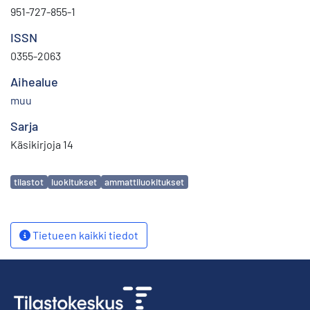
951-727-855-1
ISSN
0355-2063
Aihealue
muu
Sarja
Käsikirjoja 14
Avainsanat
tilastot
luokitukset
ammattiluokitukset
Tietueen kaikki tiedot