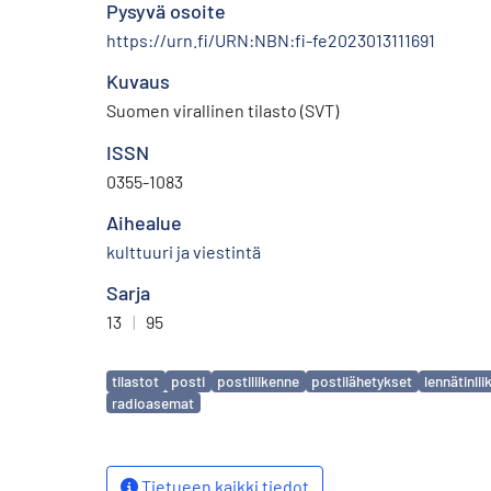
Pysyvä osoite
https://urn.fi/URN:NBN:fi-fe2023013111691
Kuvaus
Suomen virallinen tilasto (SVT)
ISSN
0355-1083
Aihealue
kulttuuri ja viestintä
Sarja
13
|
95
Avainsanat
tilastot
posti
postiliikenne
postilähetykset
lennätinli
radioasemat
Tietueen kaikki tiedot