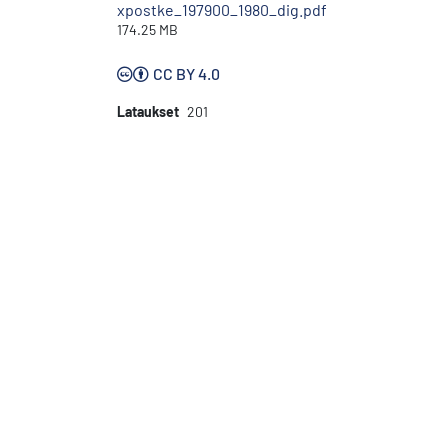
xpostke_197900_1980_dig.pdf
174.25 MB
CC BY 4.0
Lataukset
201