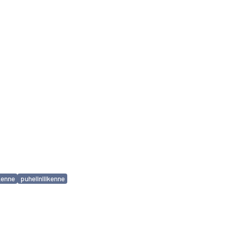
ikenne
puhelinliikenne