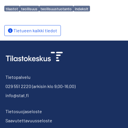
Avainsanat
tilastot
teollisuus
teollisuustuotanto
indeksit
Tietueen kaikki tiedot
Tietopalvelu
029 551 2220
(arkisin klo 9.00-16.00)
info@stat.fi
Tietosuojaseloste
Saavutettavuusseloste