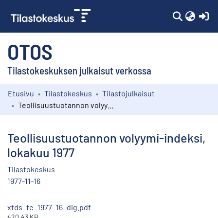
(c
OTOS
Tilastokeskuksen julkaisut verkossa
Etusivu
Tilastokeskus
Tilastojulkaisut
Kokoelmat
Teollisuustuotannon volyymi-indeksi, lokakuu 1977
Selaa
Teollisuustuotannon volyymi-indeksi,
lokakuu 1977
Tilastokeskus
1977-11-16
xtds_te_1977_16_dig.pdf
420.43 KB