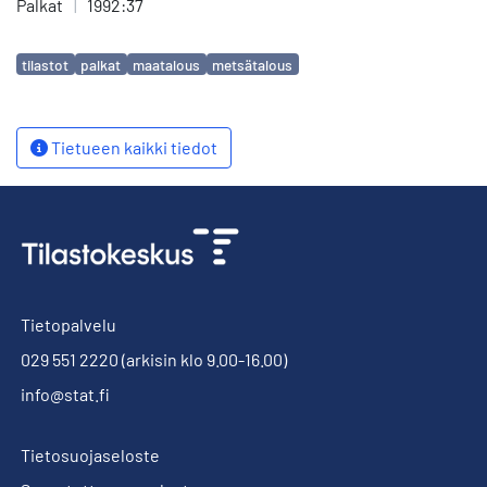
Palkat
|
1992:37
Avainsanat
tilastot
palkat
maatalous
metsätalous
Tietueen kaikki tiedot
Tietopalvelu
029 551 2220
(arkisin klo 9.00-16.00)
info@stat.fi
Tietosuojaseloste