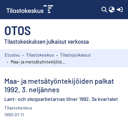
(c
OTOS
Tilastokeskuksen julkaisut verkossa
Etusivu
Tilastokeskus
Tilastojulkaisut
Kokoelmat
Maa- ja metsätyöntekijöiden palkat 1992, 3. neljännes
Selaa
Maa- ja metsätyöntekijöiden palkat
1992, 3. neljännes
Lant- och skogsarbetarnas löner 1992, 3a kvartalet
Tilastokeskus
1993-01-11