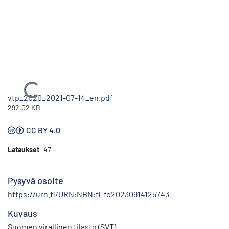
Ladataan...
vtp_2020_2021-07-14_en.pdf
292.02 KB
CC BY 4.0
Lataukset
47
Pysyvä osoite
https://urn.fi/URN:NBN:fi-fe20230914125743
Kuvaus
Suomen virallinen tilasto (SVT)