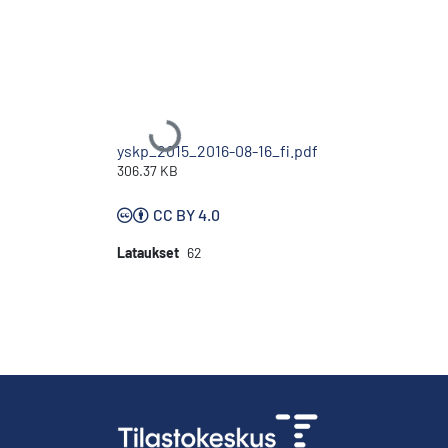
Ladataan...
yskp_2015_2016-08-16_fi.pdf
306.37 KB
CC BY 4.0
Lataukset
62