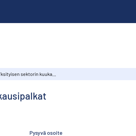
Yksityisen sektorin kuukausipalkat
kausipalkat
Pysyvä osoite