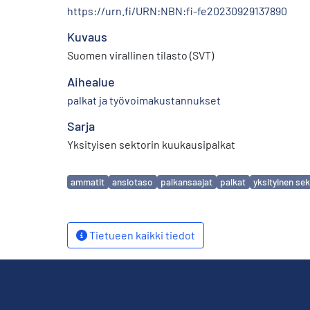
https://urn.fi/URN:NBN:fi-fe20230929137890
Kuvaus
Suomen virallinen tilasto (SVT)
Aihealue
palkat ja työvoimakustannukset
Sarja
Yksityisen sektorin kuukausipalkat
Avainsanat
ammatit
ansiotaso
palkansaajat
palkat
yksityinen sek
Tietueen kaikki tiedot