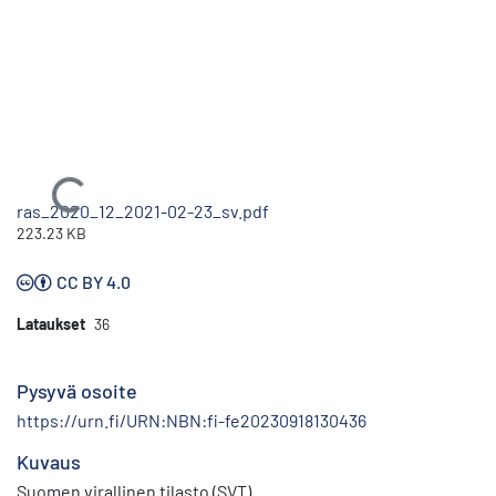
Ladataan...
ras_2020_12_2021-02-23_sv.pdf
223.23 KB
CC BY 4.0
Lataukset
36
Pysyvä osoite
https://urn.fi/URN:NBN:fi-fe20230918130436
Kuvaus
Suomen virallinen tilasto (SVT)