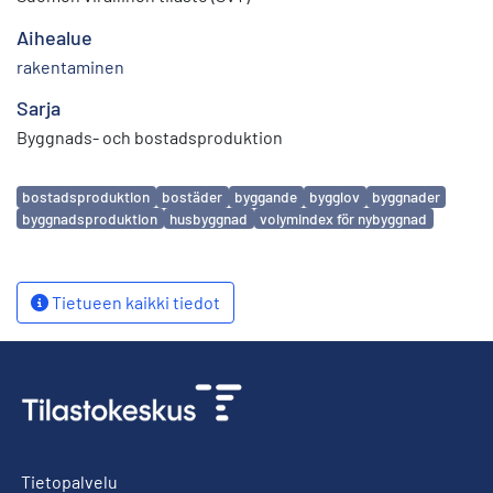
Aihealue
rakentaminen
Sarja
Byggnads- och bostadsproduktion
Avainsanat
bostadsproduktion
bostäder
byggande
bygglov
byggnader
byggnadsproduktion
husbyggnad
volymindex för nybyggnad
Tietueen kaikki tiedot
Tietopalvelu