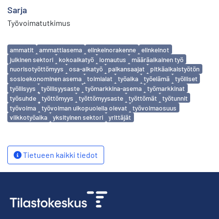
Sarja
Työvoimatutkimus
Avainsanat
ammatit
ammattiasema
elinkeinorakenne
elinkeinot
julkinen sektori
kokoaikatyö
lomautus
määräaikainen työ
nuorisotyöttömyys
osa-aikatyö
palkansaajat
pitkäaikaistyötön
sosioekonominen asema
toimialat
työaika
työelämä
työlliset
työllisyys
työllisyysaste
työmarkkina-asema
työmarkkinat
työsuhde
työttömyys
työttömyysaste
työttömät
työtunnit
työvoima
työvoiman ulkopuolella olevat
työvoimaosuus
viikkotyöaika
yksityinen sektori
yrittäjät
Tietueen kaikki tiedot