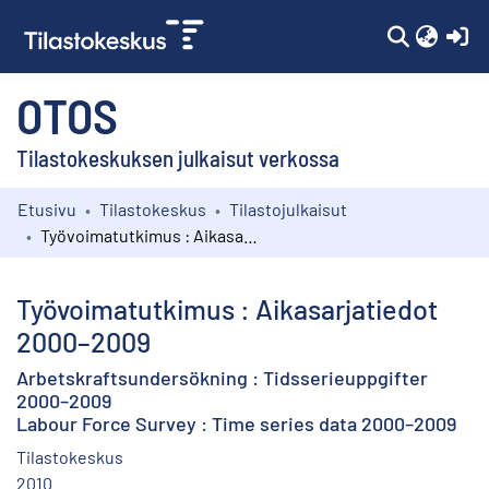
(c
OTOS
Tilastokeskuksen julkaisut verkossa
Etusivu
Tilastokeskus
Tilastojulkaisut
Kokoelmat
Työvoimatutkimus : Aikasarjatiedot 2000–2009
Selaa
Työvoimatutkimus : Aikasarjatiedot
2000–2009
Arbetskraftsundersökning : Tidsserieuppgifter
2000–2009
Labour Force Survey : Time series data 2000–2009
Tilastokeskus
2010