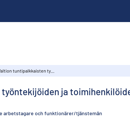
Valtion tuntipalkkaisten työntekijöiden ja toimihenkilöiden palkat 1984, toukokuu
 työntekijöiden ja toimihenkilöid
de arbetstagare och funktionärer/tjänstemän