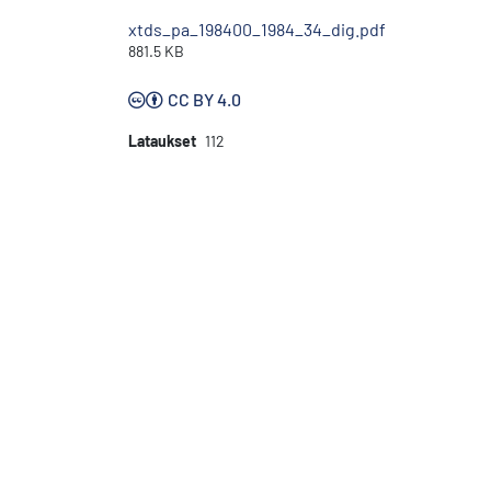
xtds_pa_198400_1984_34_dig.pdf
881.5 KB
CC BY 4.0
Lataukset
112