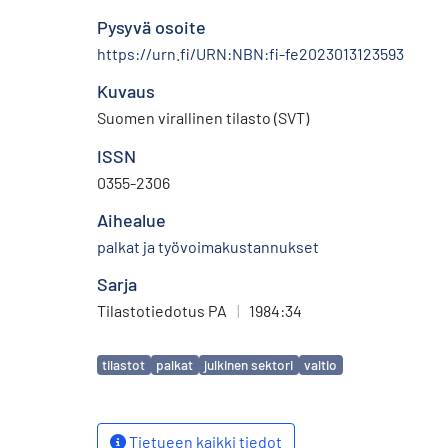
Pysyvä osoite
https://urn.fi/URN:NBN:fi-fe2023013123593
Kuvaus
Suomen virallinen tilasto (SVT)
ISSN
0355-2306
Aihealue
palkat ja työvoimakustannukset
Sarja
Tilastotiedotus PA
|
1984:34
Avainsanat
tilastot
palkat
julkinen sektori
valtio
Tietueen kaikki tiedot