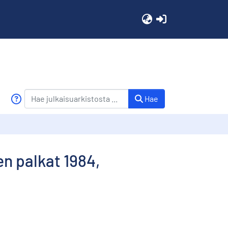
(current)
Hae
en palkat 1984,