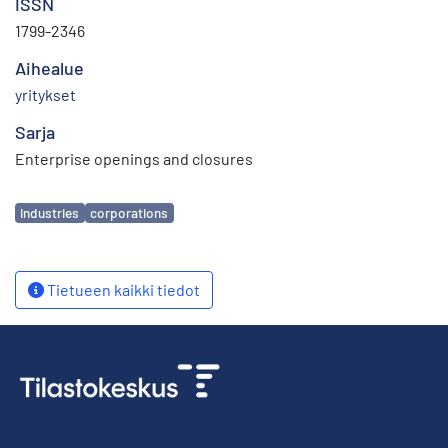
ISSN
1799-2346
Aihealue
yritykset
Sarja
Enterprise openings and closures
Avainsanat
industries
corporations
Tietueen kaikki tiedot