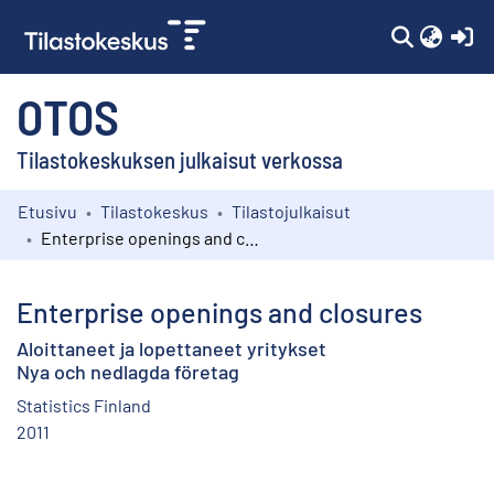
(c
OTOS
Tilastokeskuksen julkaisut verkossa
Etusivu
Tilastokeskus
Tilastojulkaisut
Kokoelmat
Enterprise openings and closures
Selaa
Enterprise openings and closures
Aloittaneet ja lopettaneet yritykset
Nya och nedlagda företag
Statistics Finland
2011