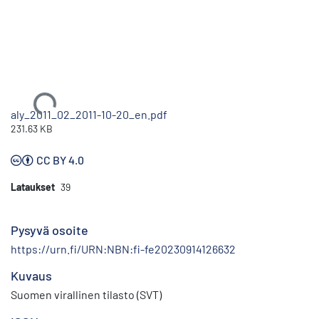
Ladataan...
aly_2011_02_2011-10-20_en.pdf
231.63 KB
CC BY 4.0
Lataukset
39
Pysyvä osoite
https://urn.fi/URN:NBN:fi-fe20230914126632
Kuvaus
Suomen virallinen tilasto (SVT)