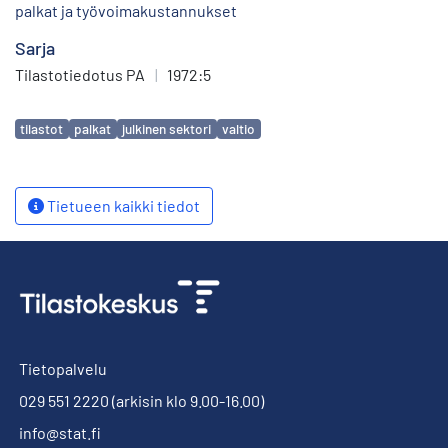
palkat ja työvoimakustannukset
Sarja
Tilastotiedotus PA
|
1972:5
Avainsanat
tilastot
palkat
julkinen sektori
valtio
Tietueen kaikki tiedot
Tietopalvelu
029 551 2220
(arkisin klo 9.00-16.00)
info@stat.fi