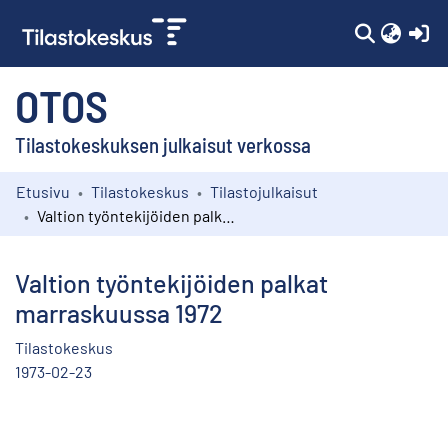
(c
OTOS
Tilastokeskuksen julkaisut verkossa
Etusivu
Tilastokeskus
Tilastojulkaisut
Kokoelmat
Valtion työntekijöiden palkat marraskuussa 1972
Selaa
Valtion työntekijöiden palkat
marraskuussa 1972
Tilastokeskus
1973-02-23