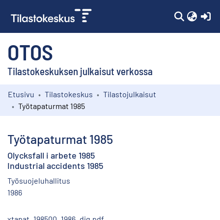
(c
OTOS
Tilastokeskuksen julkaisut verkossa
Etusivu
Tilastokeskus
Tilastojulkaisut
Kokoelmat
Työtapaturmat 1985
Selaa
Työtapaturmat 1985
Olycksfall i arbete 1985
Industrial accidents 1985
Työsuojeluhallitus
1986
xtapat_198500_1986_dig.pdf