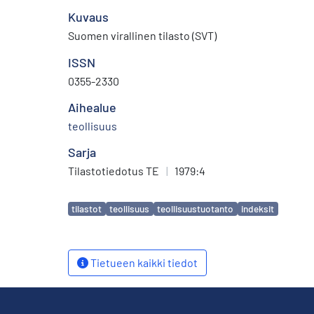
Kuvaus
Suomen virallinen tilasto (SVT)
ISSN
0355-2330
Aihealue
teollisuus
Sarja
Tilastotiedotus TE
|
1979:4
Avainsanat
tilastot
teollisuus
teollisuustuotanto
indeksit
Tietueen kaikki tiedot