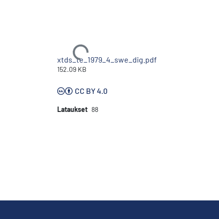
Ladataan...
xtds_te_1979_4_swe_dig.pdf
152.09 KB
CC BY 4.0
Lataukset
88