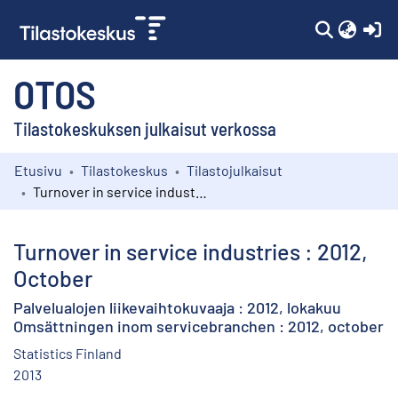
(c
OTOS
Tilastokeskuksen julkaisut verkossa
Etusivu
Tilastokeskus
Tilastojulkaisut
Kokoelmat
Turnover in service industries : 2012, October
Selaa
Turnover in service industries : 2012,
October
Palvelualojen liikevaihtokuvaaja : 2012, lokakuu
Omsättningen inom servicebranchen : 2012, october
Statistics Finland
2013