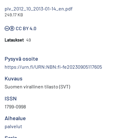
plv_2012_10_2013-01-14_en.pdf
249.17 KB
CC BY 4.0
Lataukset
49
Pysyvä osoite
https://urn.fi/URN:NBN:fi-fe20230905117605
Kuvaus
Suomen virallinen tilasto (SVT)
ISSN
1799-0998
Aihealue
palvelut
Sarja