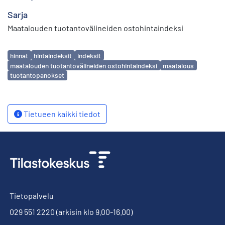
Sarja
Maatalouden tuotantovälineiden ostohintaindeksi
Avainsanat
hinnat
hintaindeksit
indeksit
maatalouden tuotantovälineiden ostohintaindeksi
maatalous
tuotantopanokset
Tietueen kaikki tiedot
Tietopalvelu
029 551 2220
(arkisin klo 9.00-16.00)