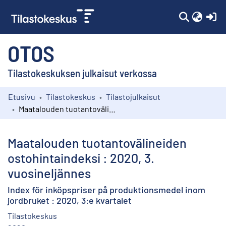
(c
OTOS
Tilastokeskuksen julkaisut verkossa
Etusivu
Tilastokeskus
Tilastojulkaisut
Kokoelmat
Maatalouden tuotantovälineiden ostohintaindeksi : 2020, 3. vuosineljännes
Selaa
Maatalouden tuotantovälineiden
ostohintaindeksi : 2020, 3.
vuosineljännes
Index för inköpspriser på produktionsmedel inom
jordbruket : 2020, 3:e kvartalet
Tilastokeskus