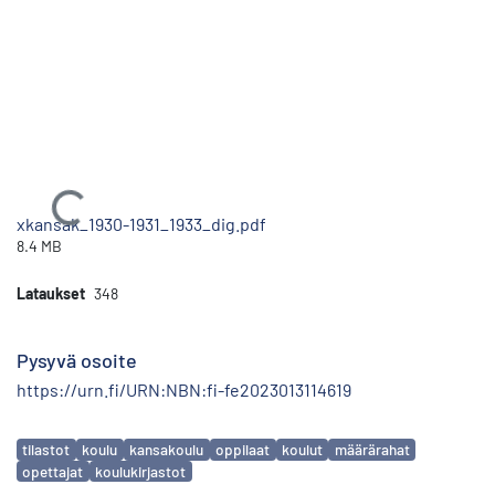
Ladataan...
xkansak_1930-1931_1933_dig.pdf
8.4 MB
Lataukset
348
Pysyvä osoite
https://urn.fi/URN:NBN:fi-fe2023013114619
Avainsanat
tilastot
koulu
kansakoulu
oppilaat
koulut
määrärahat
opettajat
koulukirjastot