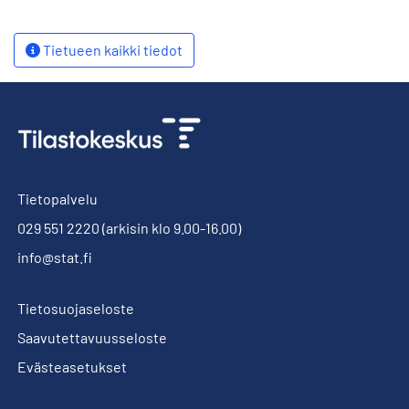
Tietueen kaikki tiedot
Tietopalvelu
029 551 2220
(arkisin klo 9.00-16.00)
info@stat.fi
Tietosuojaseloste
Saavutettavuusseloste
Evästeasetukset