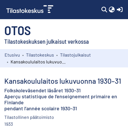
(c
OTOS
Tilastokeskuksen julkaisut verkossa
Etusivu
Tilastokeskus
Tilastojulkaisut
Kokoelmat
Kansakoululaitos lukuvuonna 1930–31
Selaa
Kansakoululaitos lukuvuonna 1930–31
Folkskoleväsendet läsåret 1930–31
Aperçu statistique de l’enseignement primaire en
Finlande
pendant l’année scolaire 1930–31
Tilastollinen päätoimisto
1933