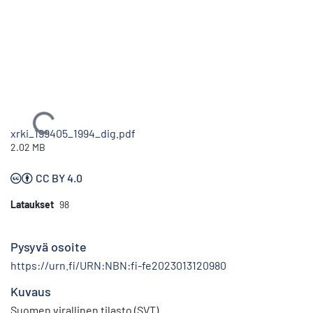
Ladataan...
xrki_199405_1994_dig.pdf
2.02 MB
CC BY 4.0
Lataukset
98
Pysyvä osoite
https://urn.fi/URN:NBN:fi-fe2023013120980
Kuvaus
Suomen virallinen tilasto (SVT)