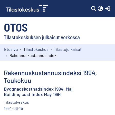
(c
OTOS
Tilastokeskuksen julkaisut verkossa
Etusivu
Tilastokeskus
Tilastojulkaisut
Kokoelmat
Rakennuskustannusindeksi 1994, Toukokuu
Selaa
Rakennuskustannusindeksi 1994,
Toukokuu
Byggnadskostnadsindex 1994, Maj
Building cost index May 1994
Tilastokeskus
1994-06-15