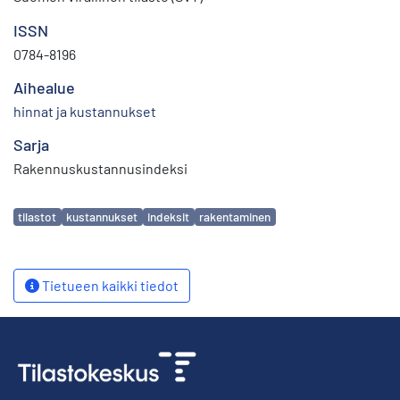
ISSN
0784-8196
Aihealue
hinnat ja kustannukset
Sarja
Rakennuskustannusindeksi
Avainsanat
tilastot
kustannukset
indeksit
rakentaminen
Tietueen kaikki tiedot