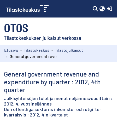
(c
OTOS
Tilastokeskuksen julkaisut verkossa
Etusivu
Tilastokeskus
Tilastojulkaisut
Kokoelmat
General government revenue and expenditure by quarter : 2012, 4th quarter
Selaa
General government revenue and
expenditure by quarter : 2012, 4th
quarter
Julkisyhteisöjen tulot ja menot neljännesvuosittain :
2012, 4. vuosineljännes
Den offentliga sektorns inkomster och utgifter
kvartalsvis : 2012, 4:e kvartalet