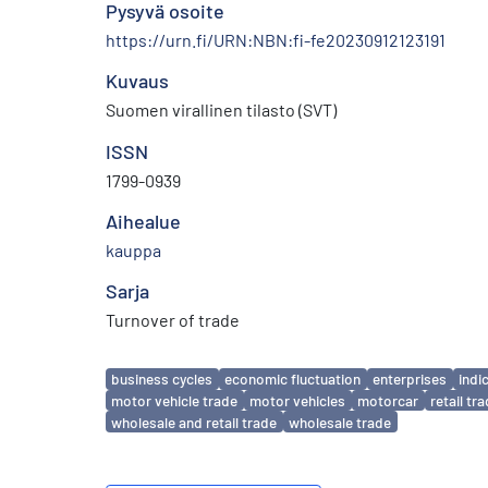
Pysyvä osoite
https://urn.fi/URN:NBN:fi-fe20230912123191
Kuvaus
Suomen virallinen tilasto (SVT)
ISSN
1799-0939
Aihealue
kauppa
Sarja
Turnover of trade
Avainsanat
business cycles
economic fluctuation
enterprises
indi
motor vehicle trade
motor vehicles
motorcar
retail tr
wholesale and retail trade
wholesale trade