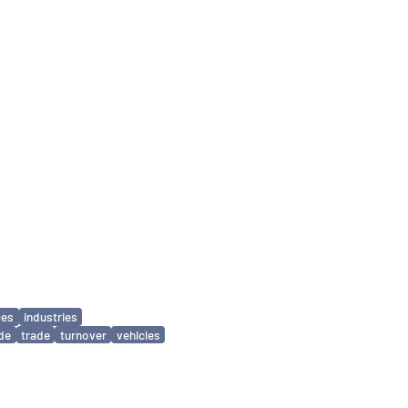
ces
industries
ade
trade
turnover
vehicles