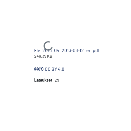
Ladataan...
klv_2013_04_2013-06-12_en.pdf
246.39 KB
CC BY 4.0
Lataukset
29