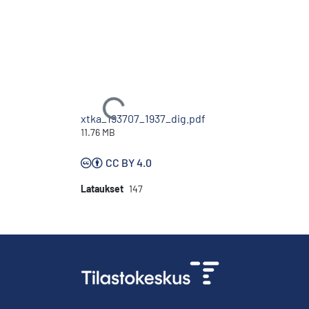
Ladataan...
xtka_193707_1937_dig.pdf
11.76 MB
CC BY 4.0
Lataukset
147