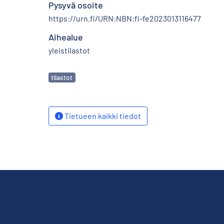
Pysyvä osoite
https://urn.fi/URN:NBN:fi-fe2023013116477
Aihealue
yleistilastot
Avainsanat
tilastot
Tietueen kaikki tiedot