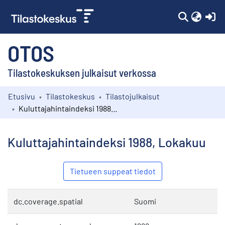
(c
OTOS
Tilastokeskuksen julkaisut verkossa
Etusivu
Tilastokeskus
Tilastojulkaisut
Kokoelmat
Kuluttajahintaindeksi 1988, Lokakuu
Selaa
Kuluttajahintaindeksi 1988, Lokakuu
Tietueen suppeat tiedot
dc.coverage.spatial
Suomi