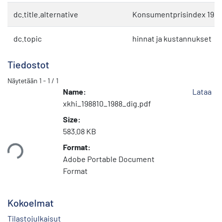
dc.title.alternative
Konsumentprisindex 1988
dc.topic
hinnat ja kustannukset
Tiedostot
Näytetään
1 - 1 / 1
Name:
Lataa
xkhi_198810_1988_dig.pdf
Size:
583.08 KB
taan...
Format:
Adobe Portable Document
Format
Kokoelmat
Tilastojulkaisut