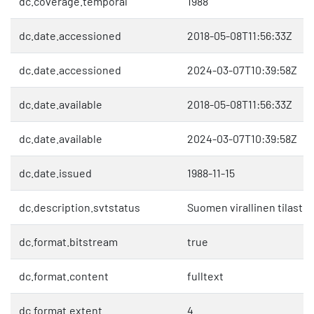
dc.coverage.temporal
1988
dc.date.accessioned
2018-05-08T11:56:33Z
dc.date.accessioned
2024-03-07T10:39:58Z
dc.date.available
2018-05-08T11:56:33Z
dc.date.available
2024-03-07T10:39:58Z
dc.date.issued
1988-11-15
dc.description.svtstatus
Suomen virallinen tilasto 
dc.format.bitstream
true
dc.format.content
fulltext
dc.format.extent
4