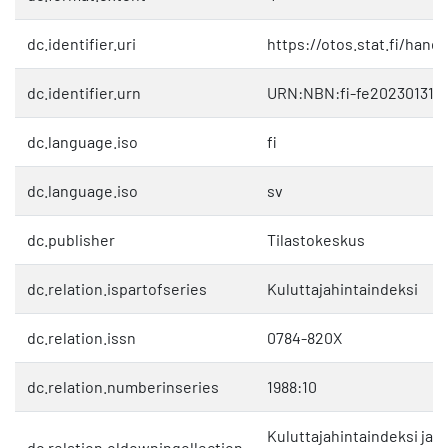
dc.identifier.uri
https://otos.stat.fi/hand
dc.identifier.urn
URN:NBN:fi-fe202301311
dc.language.iso
fi
dc.language.iso
sv
dc.publisher
Tilastokeskus
dc.relation.ispartofseries
Kuluttajahintaindeksi
dc.relation.issn
0784-820X
dc.relation.numberinseries
1988:10
Kuluttajahintaindeksi ja
dc.relation.oldowningollection