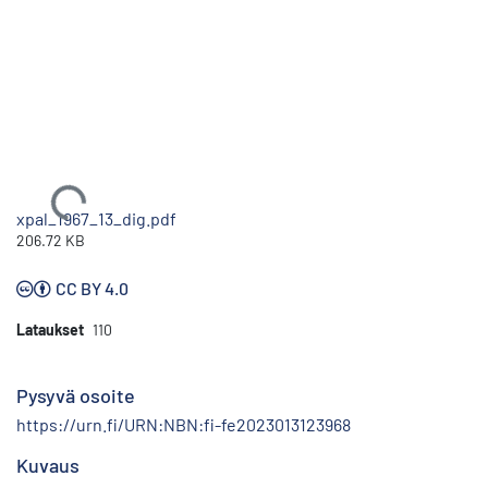
Ladataan...
xpal_1967_13_dig.pdf
206.72 KB
CC BY 4.0
Lataukset
110
Pysyvä osoite
https://urn.fi/URN:NBN:fi-fe2023013123968
Kuvaus