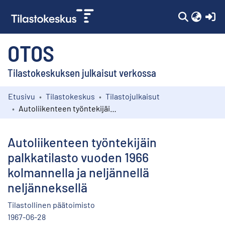
(c
OTOS
Tilastokeskuksen julkaisut verkossa
Etusivu
Tilastokeskus
Tilastojulkaisut
Kokoelmat
Autoliikenteen työntekijäin palkkatilasto vuoden 1966 kolmannella ja neljännellä neljänneksellä
Selaa
Autoliikenteen työntekijäin
palkkatilasto vuoden 1966
kolmannella ja neljännellä
neljänneksellä
Tilastollinen päätoimisto
1967-06-28