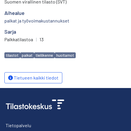
Suomen virallinen tilasto (SVT)
Aihealue
palkat ja työvoimakustannukset
Sarja
Palkkatilastoa
|
13
Avainsanat
tilastot
palkat
tieliikenne
huoltamot
Tietueen kaikki tiedot
Tietopalvelu