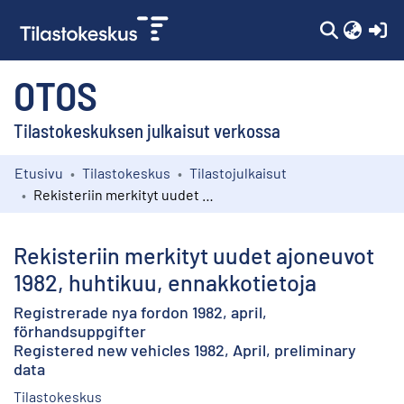
(c
OTOS
Tilastokeskuksen julkaisut verkossa
Etusivu
Tilastokeskus
Tilastojulkaisut
Kokoelmat
Rekisteriin merkityt uudet ajoneuvot 1982, huhtikuu, ennakkotietoja
Selaa
Rekisteriin merkityt uudet ajoneuvot
1982, huhtikuu, ennakkotietoja
Registrerade nya fordon 1982, april,
förhandsuppgifter
Registered new vehicles 1982, April, preliminary
data
Tilastokeskus