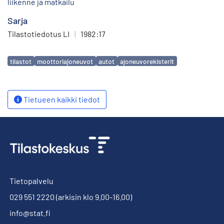
liikenne ja matkailu
Sarja
Tilastotiedotus LI
|
1982:17
Avainsanat
tilastot
moottoriajoneuvot
autot
ajoneuvorekisterit
Tietueen kaikki tiedot
Tietopalvelu
029 551 2220
(arkisin klo 9.00-16.00)
info@stat.fi