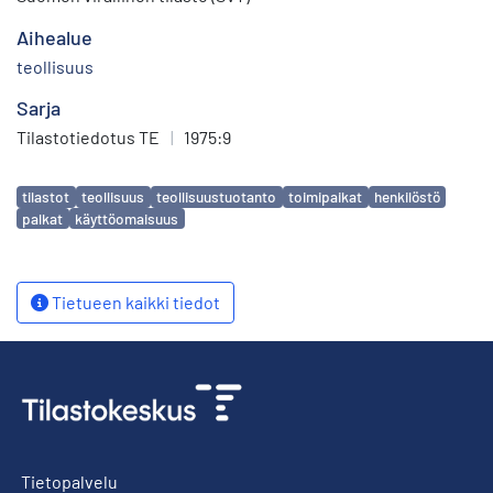
Aihealue
teollisuus
Sarja
Tilastotiedotus TE
|
1975:9
Avainsanat
tilastot
teollisuus
teollisuustuotanto
toimipaikat
henkilöstö
palkat
käyttöomaisuus
Tietueen kaikki tiedot
Tietopalvelu