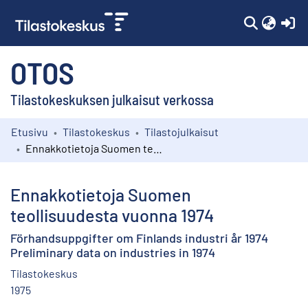
(c
OTOS
Tilastokeskuksen julkaisut verkossa
Etusivu
Tilastokeskus
Tilastojulkaisut
Kokoelmat
Ennakkotietoja Suomen teollisuudesta vuonna 1974
Selaa
Ennakkotietoja Suomen
teollisuudesta vuonna 1974
Förhandsuppgifter om Finlands industri år 1974
Preliminary data on industries in 1974
Tilastokeskus
1975