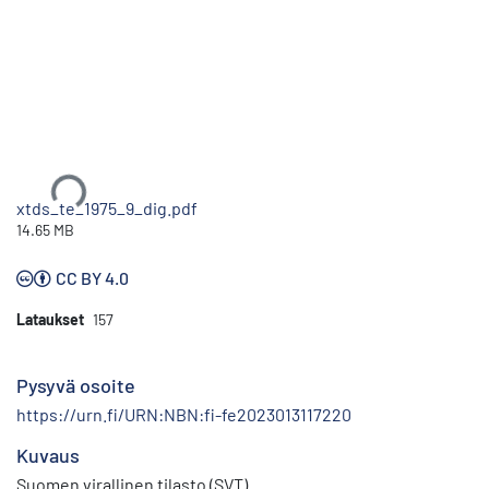
Ladataan...
xtds_te_1975_9_dig.pdf
14.65 MB
CC BY 4.0
Lataukset
157
Pysyvä osoite
https://urn.fi/URN:NBN:fi-fe2023013117220
Kuvaus
Suomen virallinen tilasto (SVT)