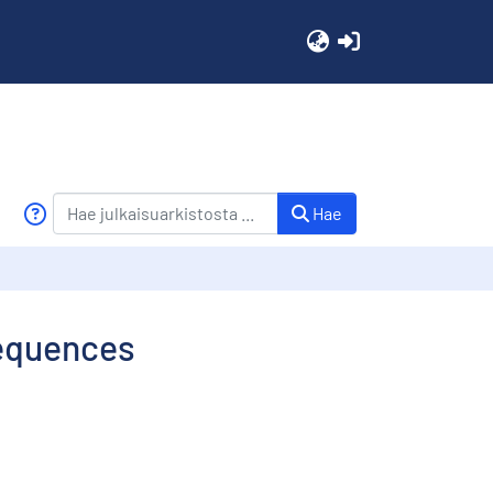
(current)
Hae
requences