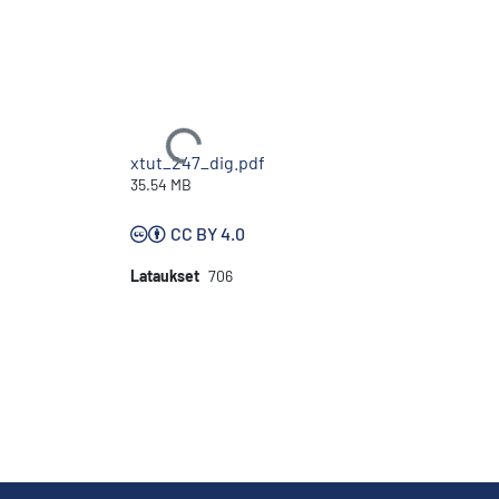
Ladataan...
xtut_247_dig.pdf
35.54 MB
CC BY 4.0
Lataukset
706