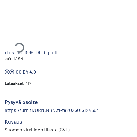
Ladataan...
xtds_pa_1969_16_dig.pdf
354.67 KB
CC BY 4.0
Lataukset
117
Pysyvä osoite
https://urn.fi/URN:NBN:fi-fe2023013124564
Kuvaus
Suomen virallinen tilasto (SVT)