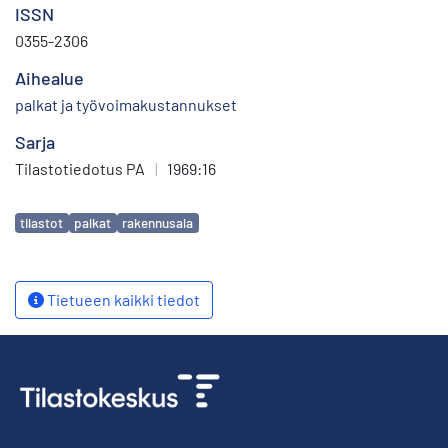
ISSN
0355-2306
Aihealue
palkat ja työvoimakustannukset
Sarja
Tilastotiedotus PA
|
1969:16
Avainsanat
tilastot
palkat
rakennusala
Tietueen kaikki tiedot