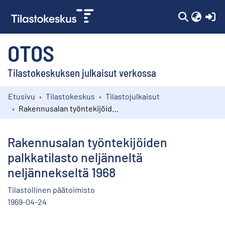
(c
OTOS
Tilastokeskuksen julkaisut verkossa
Etusivu
Tilastokeskus
Tilastojulkaisut
Kokoelmat
Rakennusalan työntekijöiden palkkatilasto neljänneltä neljännekseltä 1968
Selaa
Rakennusalan työntekijöiden
palkkatilasto neljänneltä
neljännekseltä 1968
Tilastollinen päätoimisto
1969-04-24