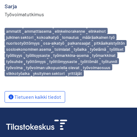
Sarja
Työvoimatutkimus
Avainsanat
ammatit
ammattiasema
elinkeinorakenne
elinkeinot
julkinen sektori
kokoaikatyö
lomautus
määräaikainen työ
nuorisotyöttömyys
osa-aikatyö
palkansaajat
pitkäaikaistyötön
sosioekonominen asema
toimialat
työaika
työelämä
työlliset
työllisyys
työllisyysaste
työmarkkina-asema
työmarkkinat
työsuhde
työttömyys
työttömyysaste
työttömät
työtunnit
työvoima
työvoiman ulkopuolella olevat
työvoimaosuus
viikkotyöaika
yksityinen sektori
yrittäjät
Tietueen kaikki tiedot