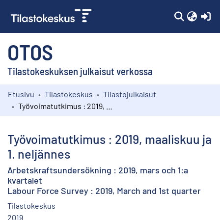
(c
OTOS
Tilastokeskuksen julkaisut verkossa
Etusivu
Tilastokeskus
Tilastojulkaisut
Kokoelmat
Työvoimatutkimus : 2019, maaliskuu ja 1. neljännes
Selaa
Työvoimatutkimus : 2019, maaliskuu ja
1. neljännes
Arbetskraftsundersökning : 2019, mars och 1:a
kvartalet
Labour Force Survey : 2019, March and 1st quarter
Tilastokeskus
2019