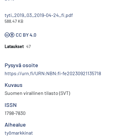
tyti_2019_03_2019-04-24_fi.pdf
588.47 KB
CC BY 4.0
Lataukset
47
Pysyvä osoite
https://urn.fi/URN:NBN:fi-fe20230921135718
Kuvaus
Suomen virallinen tilasto (SVT)
ISSN
1798-7830
Aihealue
työmarkkinat