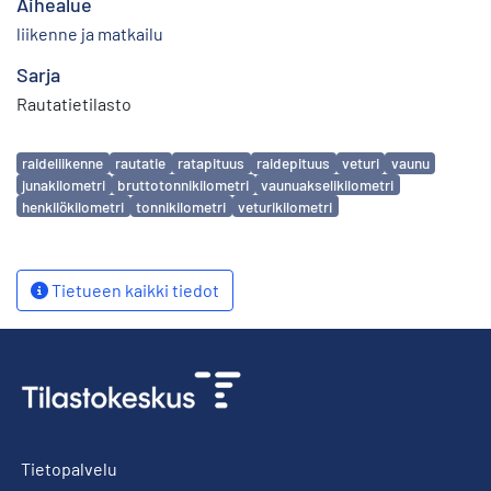
Aihealue
liikenne ja matkailu
Sarja
Rautatietilasto
Avainsanat
raideliikenne
rautatie
ratapituus
raidepituus
veturi
vaunu
junakilometri
bruttotonnikilometri
vaunuakselikilometri
henkilökilometri
tonnikilometri
veturikilometri
Tietueen kaikki tiedot
Tietopalvelu