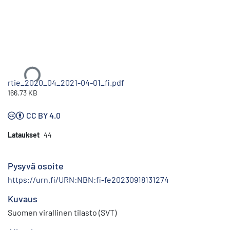
Ladataan...
rtie_2020_04_2021-04-01_fi.pdf
166.73 KB
CC BY 4.0
Lataukset
44
Pysyvä osoite
https://urn.fi/URN:NBN:fi-fe20230918131274
Kuvaus
Suomen virallinen tilasto (SVT)