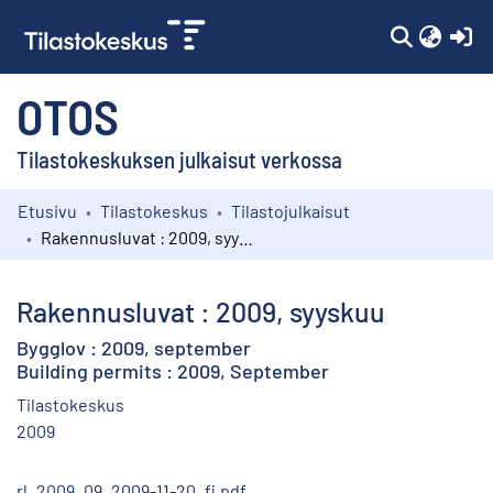
(c
OTOS
Tilastokeskuksen julkaisut verkossa
Etusivu
Tilastokeskus
Tilastojulkaisut
Kokoelmat
Rakennusluvat : 2009, syyskuu
Selaa
Rakennusluvat : 2009, syyskuu
Bygglov : 2009, september
Building permits : 2009, September
Tilastokeskus
2009
rl_2009_09_2009-11-20_fi.pdf