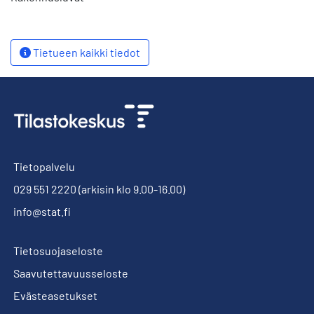
Tietueen kaikki tiedot
Tietopalvelu
029 551 2220
(arkisin klo 9.00-16.00)
info@stat.fi
Tietosuojaseloste
Saavutettavuusseloste
Evästeasetukset