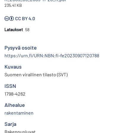
235.41 KB
CC BY 4.0
Lataukset
58
Pysyvä osoite
https://urn.fi/URN:NBN:fi-fe20230907120788
Kuvaus
Suomen virallinen tilasto (SVT)
ISSN
1798-4262
Aihealue
rakentaminen
Sarja
Rakennusluvat