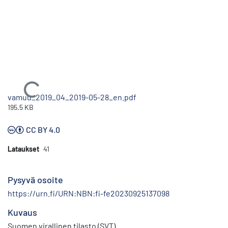
Ladataan...
vamuu_2019_04_2019-05-28_en.pdf
195.5 KB
CC BY 4.0
Lataukset
41
Pysyvä osoite
https://urn.fi/URN:NBN:fi-fe20230925137098
Kuvaus
Suomen virallinen tilasto (SVT)