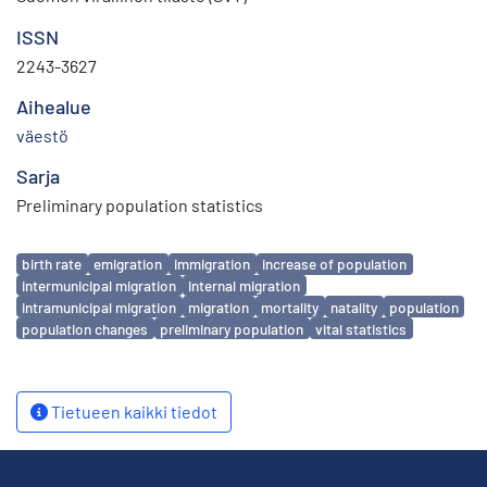
ISSN
2243-3627
Aihealue
väestö
Sarja
Preliminary population statistics
Avainsanat
birth rate
emigration
immigration
increase of population
intermunicipal migration
internal migration
intramunicipal migration
migration
mortality
natality
population
population changes
preliminary population
vital statistics
Tietueen kaikki tiedot