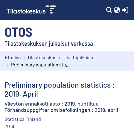
(c
OTOS
Tilastokeskuksen julkaisut verkossa
Etusivu
Tilastokeskus
Tilastojulkaisut
Kokoelmat
Preliminary population statistics : 2019, April
Selaa
Preliminary population statistics :
2019, April
Väestön ennakkotilasto : 2019, huhtikuu
Förhandsuppgifter om befolkningen : 2019, april
Statistics Finland
2019