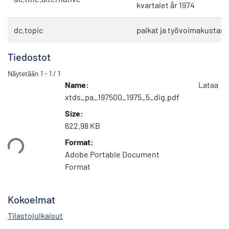
kvartalet år 1974
dc.topic
palkat ja työvoimakustan
Tiedostot
Näytetään
1 - 1 / 1
Name:
Lataa
xtds_pa_197500_1975_5_dig.pdf
Size:
622.98 KB
Format:
taan...
Adobe Portable Document
Format
Kokoelmat
Tilastojulkaisut