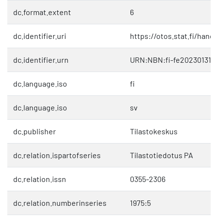
dc.format.extent
6
dc.identifier.uri
https://otos.stat.fi/hand
dc.identifier.urn
URN:NBN:fi-fe202301312
dc.language.iso
fi
dc.language.iso
sv
dc.publisher
Tilastokeskus
dc.relation.ispartofseries
Tilastotiedotus PA
dc.relation.issn
0355-2306
dc.relation.numberinseries
1975:5