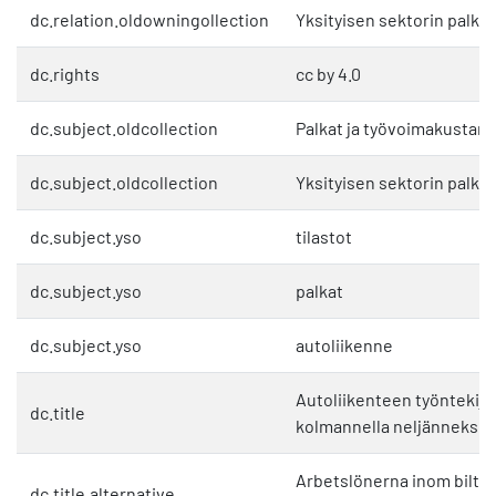
dc.relation.oldowningollection
Yksityisen sektorin palkat
dc.rights
cc by 4.0
dc.subject.oldcollection
Palkat ja työvoimakustan
dc.subject.oldcollection
Yksityisen sektorin palkat
dc.subject.yso
tilastot
dc.subject.yso
palkat
dc.subject.yso
autoliikenne
Autoliikenteen työntekijö
dc.title
kolmannella neljänneksell
Arbetslönerna inom biltra
dc.title.alternative