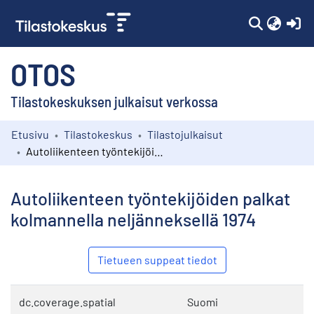
(c
OTOS
Tilastokeskuksen julkaisut verkossa
Etusivu
Tilastokeskus
Tilastojulkaisut
Kokoelmat
Autoliikenteen työntekijöiden palkat kolmannella neljänneksellä 1974
Selaa
Autoliikenteen työntekijöiden palkat
kolmannella neljänneksellä 1974
Tietueen suppeat tiedot
dc.coverage.spatial
Suomi