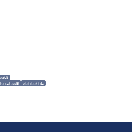
eekit
rtuntataudit
eläinlääkintä