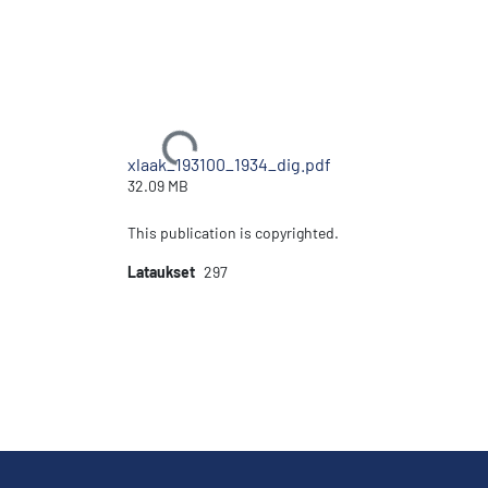
Ladataan...
xlaak_193100_1934_dig.pdf
32.09 MB
This publication is copyrighted.
Lataukset
297