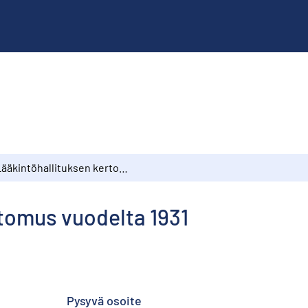
Lääkintöhallituksen kertomus vuodelta 1931
rtomus vuodelta 1931
Pysyvä osoite