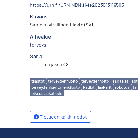
https://urn.fi/URN:NBN:fi-fe2023013119505
Kuvaus
Suomen virallinen tilasto (SVT)
Aihealue
terveys
Sarja
11
|
Uusi jakso 48
Avainsanat
tilastot
terveydenhuolto
terveydenhoito
sairaalat
apt
terveydenhuoltohenkilöstö
kätilöt
lääkärit
rokotus
ta
oikeuslääketiede
Tietueen kaikki tiedot