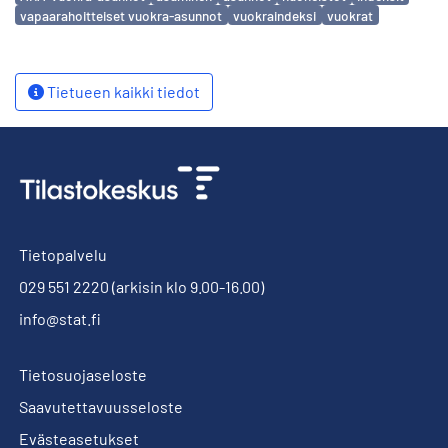
vapaarahoitteiset vuokra-asunnot
vuokraindeksi
vuokrat
Tietueen kaikki tiedot
Tietopalvelu
029 551 2220
(arkisin klo 9.00-16.00)
info@stat.fi
Tietosuojaseloste
Saavutettavuusseloste
Evästeasetukset