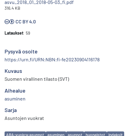
asvu_2018_01_2018-05-03_fi.pdf
316.4 KB
CC BY 4.0
Lataukset
59
Pysyvä osoite
https://urn.fi/URN:NBN:fi-fe20230904116178
Kuvaus
Suomen virallinen tilasto (SVT)
Aihealue
asuminen
Sarja
Asuntojen vuokrat
Avainsanat
ARA-vuokra-asunnot
asuminen
asunnot
huoneistot
indeksit