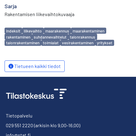
Sarja
Rakentamisen liikevaihtokuvaaja
Avainsanat
indeksit
liikevaihto
maarakennus
maarakentaminen
rakentaminen
suhdannevaihtelut
talonrakennus
talonrakentaminen
toimialat
vesirakentaminen
yritykset
Tietueen kaikki tiedot
Tietopalvelu
029 551 2220
(arkisin klo 9.00-16.00)
info@stat.fi