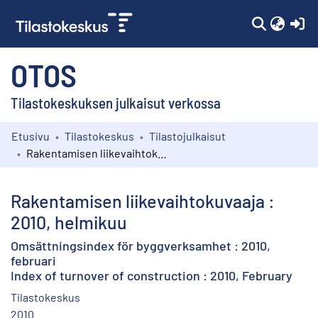
(c
OTOS
Tilastokeskuksen julkaisut verkossa
Etusivu
Tilastokeskus
Tilastojulkaisut
Kokoelmat
Rakentamisen liikevaihtokuvaaja : 2010, helmikuu
Selaa
Rakentamisen liikevaihtokuvaaja :
2010, helmikuu
Omsättningsindex för byggverksamhet : 2010,
februari
Index of turnover of construction : 2010, February
Tilastokeskus
2010