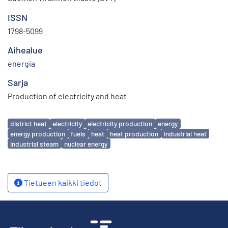
ISSN
1798-5099
Aihealue
energia
Sarja
Production of electricity and heat
Avainsanat
district heat
electricity
electricity production
energy
energy production
fuels
heat
heat production
industrial heat
industrial steam
nuclear energy
Tietueen kaikki tiedot