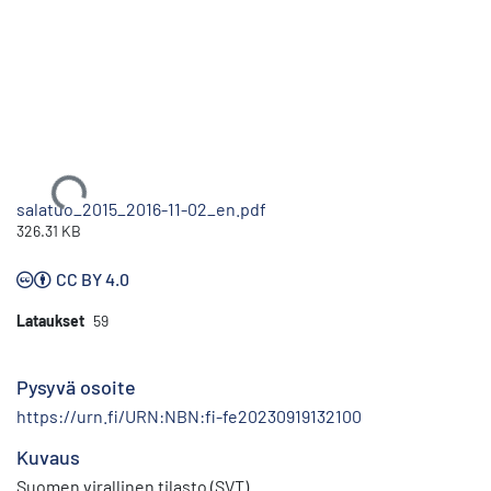
Ladataan...
salatuo_2015_2016-11-02_en.pdf
326.31 KB
CC BY 4.0
Lataukset
59
Pysyvä osoite
https://urn.fi/URN:NBN:fi-fe20230919132100
Kuvaus
Suomen virallinen tilasto (SVT)