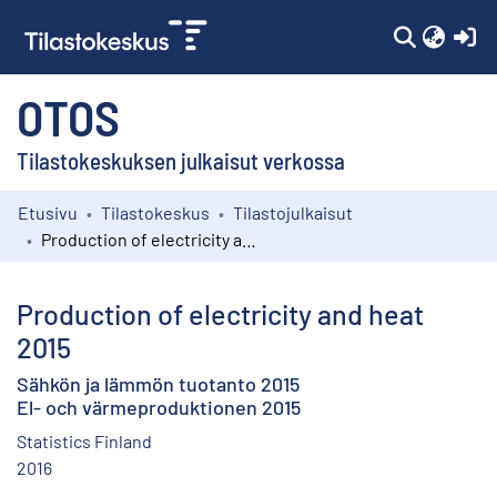
(c
OTOS
Tilastokeskuksen julkaisut verkossa
Etusivu
Tilastokeskus
Tilastojulkaisut
Kokoelmat
Production of electricity and heat 2015
Selaa
Production of electricity and heat
2015
Sähkön ja lämmön tuotanto 2015
El- och värmeproduktionen 2015
Statistics Finland
2016