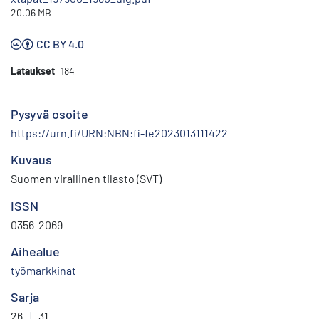
20.06 MB
CC BY 4.0
Lataukset
184
Pysyvä osoite
https://urn.fi/URN:NBN:fi-fe2023013111422
Kuvaus
Suomen virallinen tilasto (SVT)
ISSN
0356-2069
Aihealue
työmarkkinat
Sarja
26
|
31