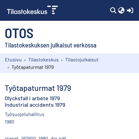
(c
OTOS
Tilastokeskuksen julkaisut verkossa
Etusivu
Tilastokeskus
Tilastojulkaisut
Kokoelmat
Työtapaturmat 1979
Selaa
Työtapaturmat 1979
Olycksfall i arbete 1979
Industrial accidents 1979
Työsuojeluhallitus
1980
xtapat_197900_1980_dig.pdf