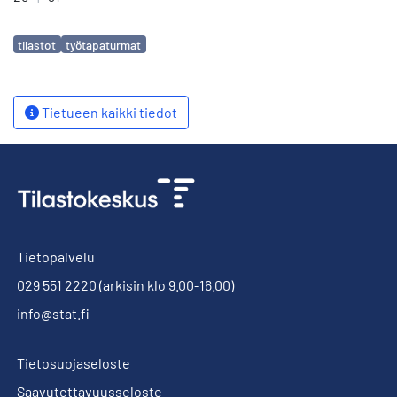
Avainsanat
tilastot
työtapaturmat
Tietueen kaikki tiedot
Tietopalvelu
029 551 2220
(arkisin klo 9.00-16.00)
info@stat.fi
Tietosuojaseloste
Saavutettavuusseloste