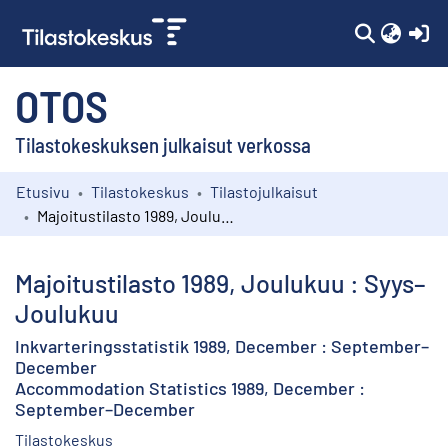
(c
OTOS
Tilastokeskuksen julkaisut verkossa
Etusivu
Tilastokeskus
Tilastojulkaisut
Kokoelmat
Majoitustilasto 1989, Joulukuu : Syys–Joulukuu
Selaa
Majoitustilasto 1989, Joulukuu : Syys–
Joulukuu
Inkvarteringsstatistik 1989, December : September–
December
Accommodation Statistics 1989, December :
September–December
Tilastokeskus