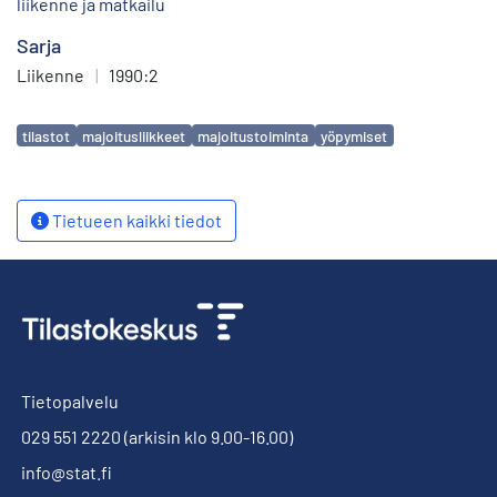
liikenne ja matkailu
Sarja
Liikenne
|
1990:2
Avainsanat
tilastot
majoitusliikkeet
majoitustoiminta
yöpymiset
Tietueen kaikki tiedot
Tietopalvelu
029 551 2220
(arkisin klo 9.00-16.00)
info@stat.fi