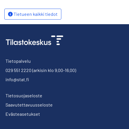
Tietueen kaikki tiedot
Tietopalvelu
029 551 2220
(arkisin klo 9.00-16.00)
info@stat.fi
Tietosuojaseloste
Saavutettavuusseloste
Evästeasetukset