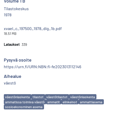
Volume 1 B
Tilastokeskus
1978
xvael_c_197500_1978_dig_1b.pdf
18.51 MB
Lataukset
339
Pysyvä osoite
https://urn.fi/URN:NBN:fi-fe2023013112146
Aihealue
väestö
Avainsanat
väestönlaskenta
tilastot
väestötilastot
väestönlaskenta
ammatissa toimiva väestö
ammatit
elinkeinot
ammattiasema
sosioekonominen asema