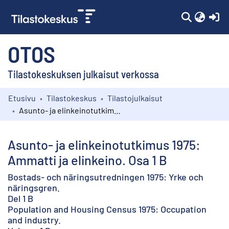
(c
OTOS
Tilastokeskuksen julkaisut verkossa
Etusivu
Tilastokeskus
Tilastojulkaisut
Kokoelmat
Asunto- ja elinkeinotutkimus 1975: Ammatti ja elinkeino. Osa 1 B
Selaa
Asunto- ja elinkeinotutkimus 1975:
Ammatti ja elinkeino. Osa 1 B
Bostads- och näringsutredningen 1975: Yrke och
näringsgren.
Del 1 B
Population and Housing Census 1975: Occupation
and industry.