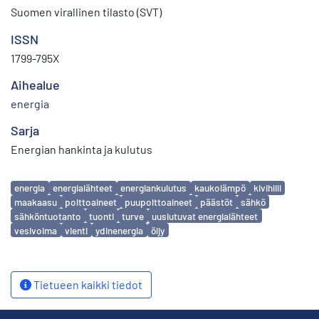
Suomen virallinen tilasto (SVT)
ISSN
1799-795X
Aihealue
energia
Sarja
Energian hankinta ja kulutus
Avainsanat
energia
energialähteet
energiankulutus
kaukolämpö
kivihiili
maakaasu
polttoaineet
puupolttoaineet
päästöt
sähkö
sähköntuotanto
tuonti
turve
uusiutuvat energialähteet
vesivoima
vienti
ydinenergia
öljy
Tietueen kaikki tiedot