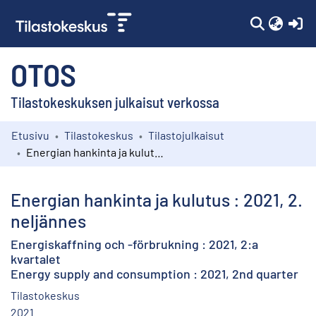
(c
OTOS
Tilastokeskuksen julkaisut verkossa
Etusivu
Tilastokeskus
Tilastojulkaisut
Kokoelmat
Energian hankinta ja kulutus : 2021, 2. neljännes
Selaa
Energian hankinta ja kulutus : 2021, 2.
neljännes
Energiskaffning och -förbrukning : 2021, 2:a
kvartalet
Energy supply and consumption : 2021, 2nd quarter
Tilastokeskus
2021