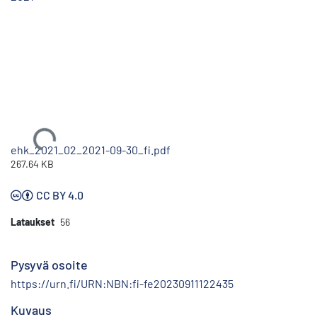
Ladataan...
ehk_2021_02_2021-09-30_fi.pdf
267.64 KB
CC BY 4.0
Lataukset
56
Pysyvä osoite
https://urn.fi/URN:NBN:fi-fe20230911122435
Kuvaus