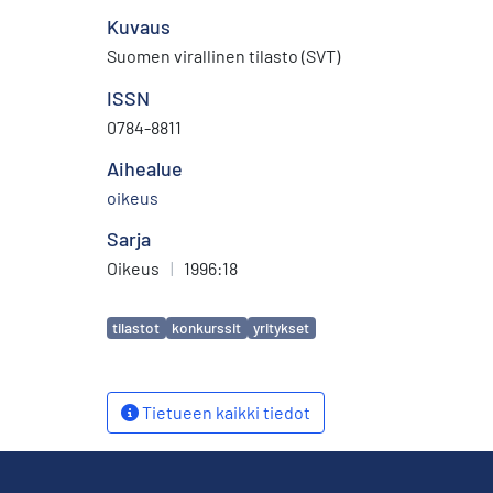
Kuvaus
Suomen virallinen tilasto (SVT)
ISSN
0784-8811
Aihealue
oikeus
Sarja
Oikeus
|
1996:18
Avainsanat
tilastot
konkurssit
yritykset
Tietueen kaikki tiedot