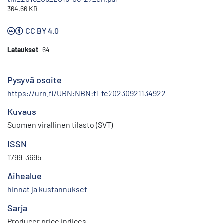
364.66 KB
CC BY 4.0
Lataukset
64
Pysyvä osoite
https://urn.fi/URN:NBN:fi-fe20230921134922
Kuvaus
Suomen virallinen tilasto (SVT)
ISSN
1799-3695
Aihealue
hinnat ja kustannukset
Sarja
Producer price indices