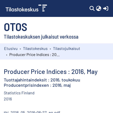
(c
OTOS
Tilastokeskuksen julkaisut verkossa
Etusivu
Tilastokeskus
Tilastojulkaisut
Kokoelmat
Producer Price Indices : 2016, May
Selaa
Producer Price Indices : 2016, May
Tuottajahintaindeksit : 2016, toukokuu
Producentprisindexen : 2016, maj
Statistics Finland
2016
thi_2016_05_2016-06-27_en.pdf