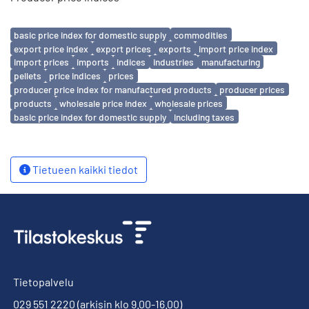
Avainsanat
basic price index for domestic supply
commodities
export price index
export prices
exports
import price index
import prices
imports
indices
industries
manufacturing
pellets
price indices
prices
producer price index for manufactured products
producer prices
products
wholesale price index
wholesale prices
basic price index for domestic supply
including taxes
Tietueen kaikki tiedot
Tietopalvelu
029 551 2220
(arkisin klo 9.00-16.00)