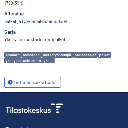
1798-3916
Aihealue
palkat ja työvoimakustannukset
Sarja
Yksityisen sektorin tuntipalkat
Avainsanat
ammatit
ansiotaso
metsätyöntekijät
palkansaajat
palkat
yksityinen sektori
yritykset
Tietueen kaikki tiedot