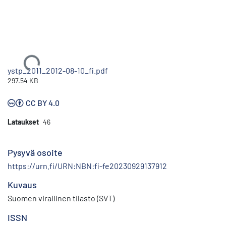
Ladataan...
ystp_2011_2012-08-10_fi.pdf
297.54 KB
CC BY 4.0
Lataukset
46
Pysyvä osoite
https://urn.fi/URN:NBN:fi-fe20230929137912
Kuvaus
Suomen virallinen tilasto (SVT)
ISSN