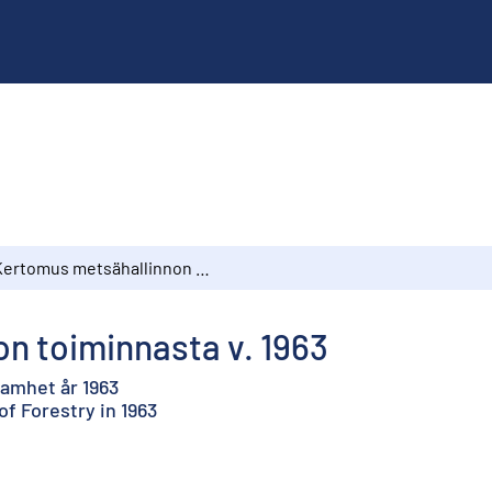
Kertomus metsähallinnon toiminnasta v. 1963
n toiminnasta v. 1963
samhet år 1963
of Forestry in 1963