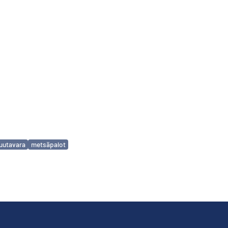
uutavara
metsäpalot