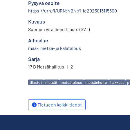
Pysyvä osoite
https://urn.fi/URN:NBN:fi-fe2023013115500
Kuvaus
Suomen virallinen tilasto (SVT)
Aihealue
maa-, metsä- ja kalatalous
Sarja
17 B Metsähallitus
|
2
Avainsanat
tilastot
metsät
metsätalous
metsänhoito
hakkuut
p
Tietueen kaikki tiedot