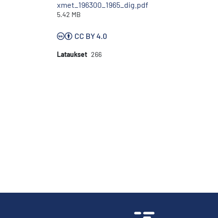
xmet_196300_1965_dig.pdf
5.42 MB
CC BY 4.0
Lataukset
266