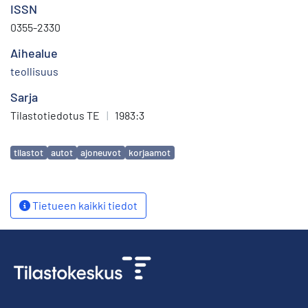
ISSN
0355-2330
Aihealue
teollisuus
Sarja
Tilastotiedotus TE
|
1983:3
Avainsanat
tilastot
autot
ajoneuvot
korjaamot
Tietueen kaikki tiedot