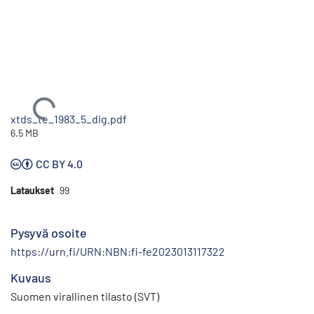
Ladataan...
xtds_te_1983_5_dig.pdf
6.5 MB
CC BY 4.0
Lataukset
99
Pysyvä osoite
https://urn.fi/URN:NBN:fi-fe2023013117322
Kuvaus
Suomen virallinen tilasto (SVT)