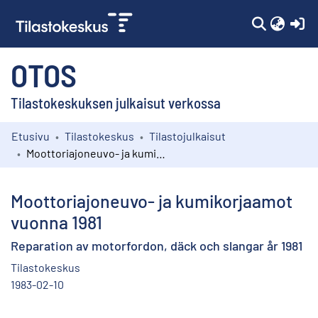
(c
OTOS
Tilastokeskuksen julkaisut verkossa
Etusivu
Tilastokeskus
Tilastojulkaisut
Kokoelmat
Moottoriajoneuvo- ja kumikorjaamot vuonna 1981
Selaa
Moottoriajoneuvo- ja kumikorjaamot
vuonna 1981
Reparation av motorfordon, däck och slangar år 1981
Tilastokeskus
1983-02-10