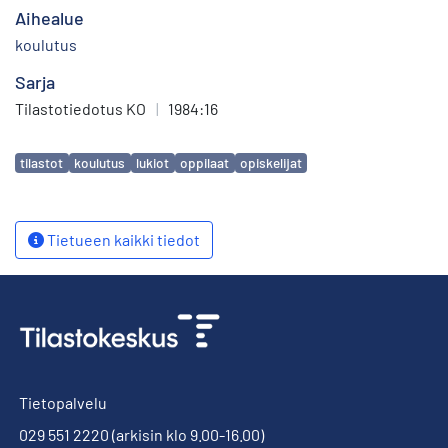
Aihealue
koulutus
Sarja
Tilastotiedotus KO
|
1984:16
Avainsanat
tilastot
koulutus
lukiot
oppilaat
opiskelijat
Tietueen kaikki tiedot
Tietopalvelu
029 551 2220
(arkisin klo 9.00-16.00)