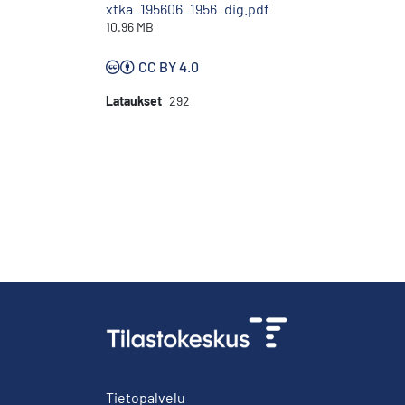
xtka_195606_1956_dig.pdf
10.96 MB
CC BY 4.0
Lataukset
292
Tietopalvelu