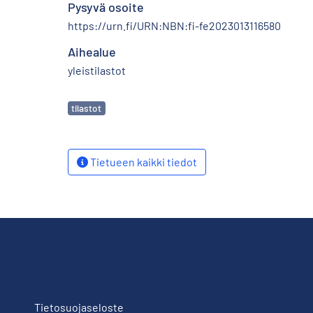
Pysyvä osoite
https://urn.fi/URN:NBN:fi-fe2023013116580
Aihealue
yleistilastot
Avainsanat
tilastot
Tietueen kaikki tiedot
Tietosuojaseloste