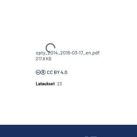
Ladataan...
opty_2014_2016-03-17_en.pdf
217.8 KB
CC BY 4.0
Lataukset
23