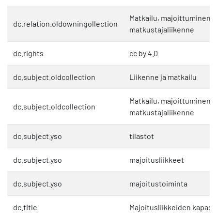
Matkailu, majoittuminen j
dc.relation.oldowningollection
matkustajaliikenne
dc.rights
cc by 4.0
dc.subject.oldcollection
Liikenne ja matkailu
Matkailu, majoittuminen j
dc.subject.oldcollection
matkustajaliikenne
dc.subject.yso
tilastot
dc.subject.yso
majoitusliikkeet
dc.subject.yso
majoitustoiminta
dc.title
Majoitusliikkeiden kapasit