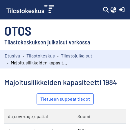
(c
OTOS
Tilastokeskuksen julkaisut verkossa
Etusivu
Tilastokeskus
Tilastojulkaisut
Kokoelmat
Majoitusliikkeiden kapasiteetti 1984
Selaa
Majoitusliikkeiden kapasiteetti 1984
Tietueen suppeat tiedot
dc.coverage.spatial
Suomi