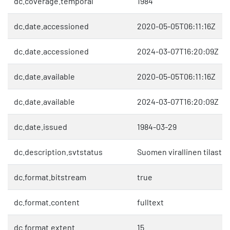
dc.coverage.temporal
1984
dc.date.accessioned
2020-05-05T06:11:16Z
dc.date.accessioned
2024-03-07T16:20:09Z
dc.date.available
2020-05-05T06:11:16Z
dc.date.available
2024-03-07T16:20:09Z
dc.date.issued
1984-03-29
dc.description.svtstatus
Suomen virallinen tilasto 
dc.format.bitstream
true
dc.format.content
fulltext
dc.format.extent
15