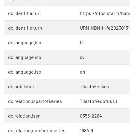
dc.identifier.uri
https://otos.stat.fi/hand
dc.identifier.urn
URN:NBN:fi-fe202301311
dc.language.iso
fi
dc.language.iso
sv
dc.language.iso
en
dc.publisher
Tilastokeskus
dc.relation.ispartofseries
Tilastotiedotus LI
dc.relation.issn
0355-2284
dc.relation.numberinseries
1984:9