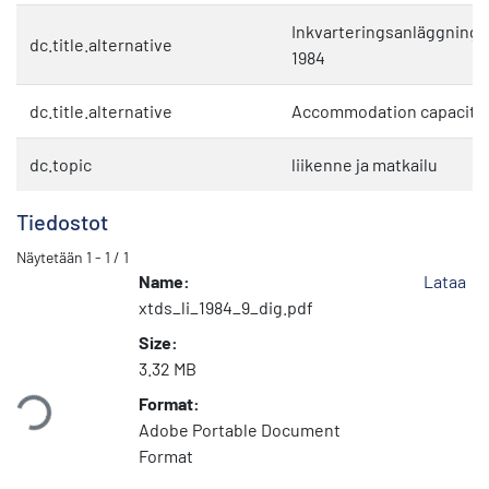
Inkvarteringsanläggninga
dc.title.alternative
1984
dc.title.alternative
Accommodation capacity 
dc.topic
liikenne ja matkailu
Tiedostot
Näytetään
1 - 1 / 1
Name:
Lataa
xtds_li_1984_9_dig.pdf
Size:
dataan...
3.32 MB
Format:
Adobe Portable Document
Format